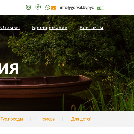
info@gorval.by
рус
eng
Отзывы
Бронирование
Контакты
ИЯ
Тур.походы
Номера
Для детей