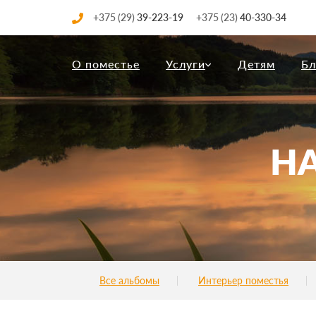
+375 (29)
39-223-19
+375 (23)
40-330-34
О поместье
Услуги
Детям
Бл
Н
Все альбомы
Интерьер поместья