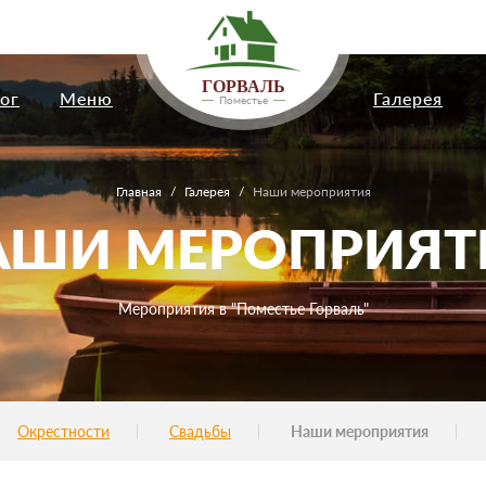
ГОРВАЛЬ
ог
Меню
Галерея
Поместье
Главная
/
Галерея
/
Наши мероприятия
АШИ МЕРОПРИЯТ
Мероприятия в "Поместье Горваль"
Окрестности
Свадьбы
Наши мероприятия