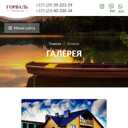
+375 (29)
39-223-19
ГОРВАЛЬ
+375 (23)
40-330-34
рус
eng
Поместье
Меню сайта
Главная
/
Галерея
ГАЛЕРЕЯ